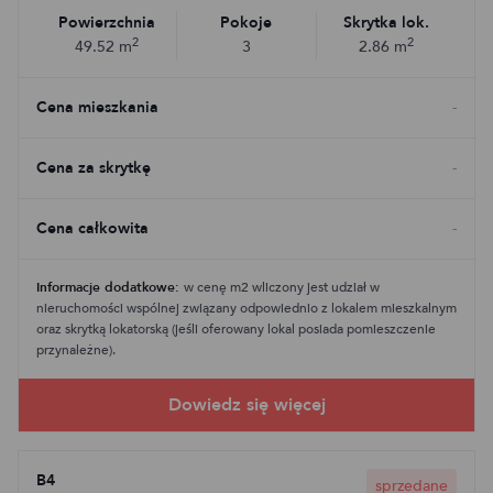
Powierzchnia
Pokoje
Skrytka lok.
2
2
49.52
m
3
2.86
m
Cena mieszkania
-
Cena za skrytkę
-
Cena całkowita
-
Informacje dodatkowe:
w cenę m2 wliczony jest udział w
nieruchomości wspólnej związany odpowiednio z lokalem mieszkalnym
oraz skrytką lokatorską (jeśli oferowany lokal posiada pomieszczenie
przynależne).
B4
sprzedane