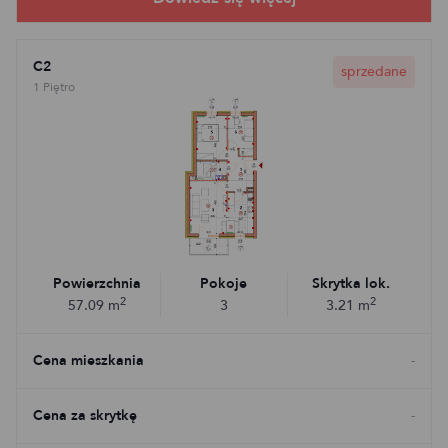
C2
sprzedane
1 Piętro
Powierzchnia
Pokoje
Skrytka lok.
2
2
57.09
m
3
3.21
m
Cena mieszkania
-
Cena za skrytkę
-