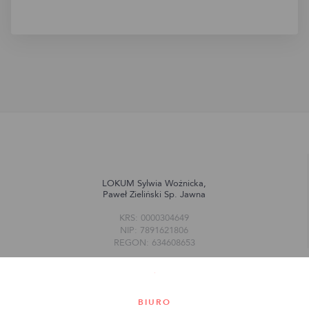
LOKUM Sylwia Woźnicka,
Paweł Zieliński Sp. Jawna
KRS: 0000304649
NIP: 7891621806
REGON: 634608653
BIURO