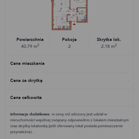
Powierzchnia
Pokoje
Skrytka lok.
2
2
40.79
m
2
2.18
m
Cena mieszkania
-
Cena za skrytkę
-
Cena całkowita
-
Informacje dodatkowe:
w cenę m2 wliczony jest udział w
nieruchomości wspólnej związany odpowiednio z lokalem mieszkalnym
oraz skrytką lokatorską (jeśli oferowany lokal posiada pomieszczenie
przynależne).