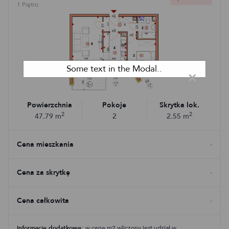
1 Piętro
Some text in the Modal..
×
Powierzchnia
Pokoje
Skrytka lok.
2
2
47.79
m
2
2.55
m
Cena mieszkania
-
Cena za skrytkę
-
Cena całkowita
-
Informacje dodatkowe:
w cenę m2 wliczony jest udział w