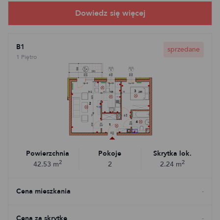
B1
sprzedane
1 Piętro
Powierzchnia
Pokoje
Skrytka lok.
2
2
42.53
m
2
2.24
m
Cena mieszkania
-
Cena za skrytkę
-