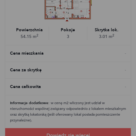
Powierzchnia
Pokoje
Skrytka lok.
2
2
54.15
m
3
3.01
m
Cena mieszkania
-
Cena za skrytkę
-
Cena całkowita
-
Informacje dodatkowe:
w cenę m2 wliczony jest udział w
nieruchomości wspólnej związany odpowiednio z lokalem mieszkalnym
oraz skrytką lokatorską (jeśli oferowany lokal posiada pomieszczenie
przynależne).