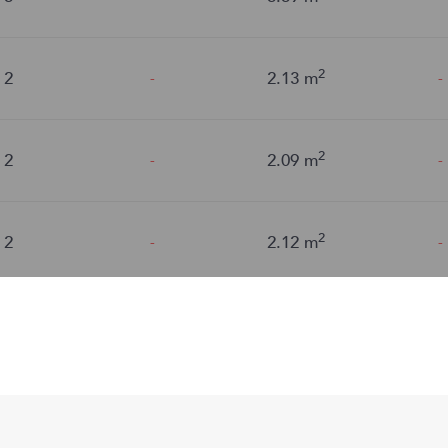
2
2
2.13
m
-
-
2
2
2.09
m
-
-
2
2
2.12
m
-
-