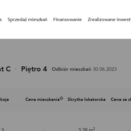
s
Sprzedaż mieszkań
Finansowanie
Zrealizowane inwest
t C
Piętro 4
Odbiór mieszkań
30.06.2023
koje
Cena mieszkania
Skrytka lokatorska
Cena za s
2
3
3.39
m
-
-