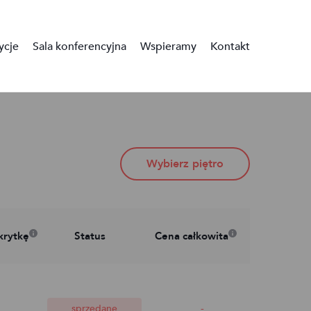
ycje
Sala konferencyjna
Wspieramy
Kontakt
Wybierz piętro
krytkę
Status
Cena całkowita
-
sprzedane