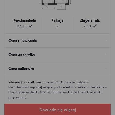
Powierzchnia
Pokoje
Skrytka lok.
2
2
46.18
m
2
2.43
m
Cena mieszkania
-
Cena za skrytkę
-
Cena całkowita
-
Informacje dodatkowe:
w cenę m2 wliczony jest udział w
nieruchomości wspólnej związany odpowiednio z lokalem mieszkalnym
oraz skrytką lokatorską (jeśli oferowany lokal posiada pomieszczenie
przynależne).