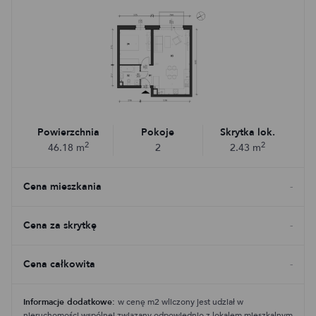
Powierzchnia
Pokoje
Skrytka lok.
2
2
46.18
m
2
2.43
m
Cena mieszkania
-
Cena za skrytkę
-
Cena całkowita
-
Informacje dodatkowe:
w cenę m2 wliczony jest udział w
nieruchomości wspólnej związany odpowiednio z lokalem mieszkalnym