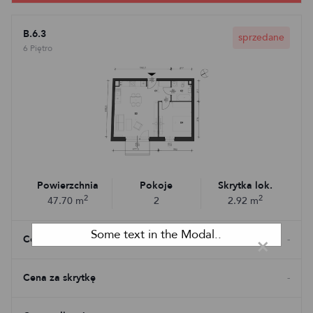
B.6.3
sprzedane
6 Piętro
Powierzchnia
Pokoje
Skrytka lok.
2
2
47.70
m
2
2.92
m
Some text in the Modal..
Cena mieszkania
×
-
Cena za skrytkę
-