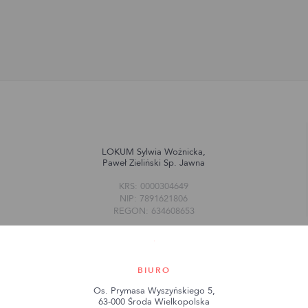
LOKUM Sylwia Woźnicka,
Paweł Zieliński Sp. Jawna
KRS: 0000304649
NIP: 7891621806
REGON: 634608653
BIURO
Os. Prymasa Wyszyńskiego 5,
63-000 Środa Wielkopolska