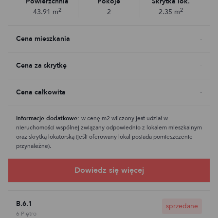
Powierzchnia
Pokoje
Skrytka lok.
2
2
43.91
m
2
2.35
m
Cena mieszkania
-
Cena za skrytkę
-
Cena całkowita
-
Informacje dodatkowe:
w cenę m2 wliczony jest udział w
nieruchomości wspólnej związany odpowiednio z lokalem mieszkalnym
oraz skrytką lokatorską (jeśli oferowany lokal posiada pomieszczenie
przynależne).
B.6.1
sprzedane
6 Piętro