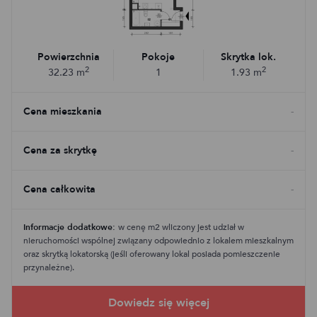
Powierzchnia
Pokoje
Skrytka lok.
2
2
32.23
m
1
1.93
m
Cena mieszkania
-
Cena za skrytkę
-
Cena całkowita
-
Informacje dodatkowe:
w cenę m2 wliczony jest udział w
nieruchomości wspólnej związany odpowiednio z lokalem mieszkalnym
oraz skrytką lokatorską (jeśli oferowany lokal posiada pomieszczenie
przynależne).