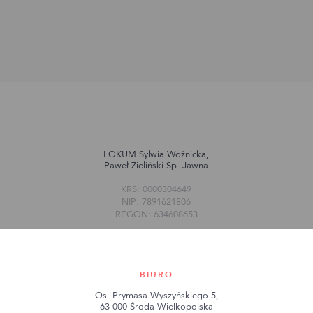
LOKUM Sylwia Woźnicka,
Paweł Zieliński Sp. Jawna
KRS: 0000304649
NIP: 7891621806
REGON: 634608653
BIURO
Os. Prymasa Wyszyńskiego 5,
63-000 Środa Wielkopolska