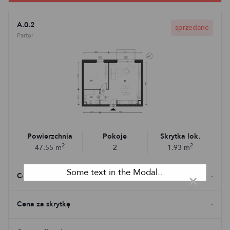
A.0.2
sprzedane
Parter
Powierzchnia
Pokoje
Skrytka lok.
2
2
47.55
m
2
1.93
m
Some text in the Modal..
Cena mieszkania
×
-
Cena za skrytkę
-