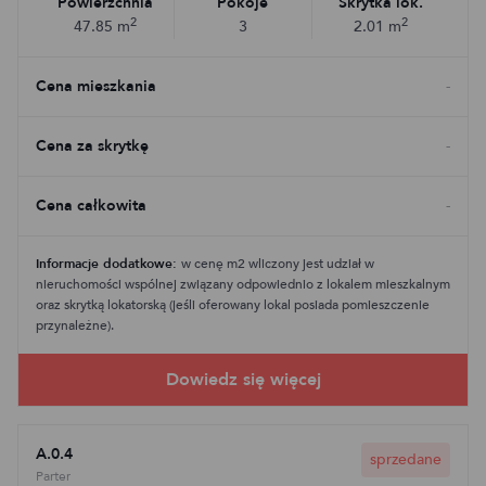
Powierzchnia
Pokoje
Skrytka lok.
2
2
47.85
m
3
2.01
m
Cena mieszkania
-
Cena za skrytkę
-
Cena całkowita
-
Informacje dodatkowe:
w cenę m2 wliczony jest udział w
nieruchomości wspólnej związany odpowiednio z lokalem mieszkalnym
oraz skrytką lokatorską (jeśli oferowany lokal posiada pomieszczenie
przynależne).
A.0.4
sprzedane
Parter