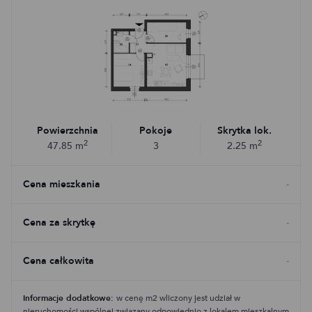
Powierzchnia
Pokoje
Skrytka lok.
2
2
47.85
m
3
2.25
m
Cena mieszkania
-
Cena za skrytkę
-
Cena całkowita
-
Informacje dodatkowe:
w cenę m2 wliczony jest udział w
nieruchomości wspólnej związany odpowiednio z lokalem mieszkalnym