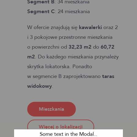
Segment B
: 34 mieszkania
Segment C
: 24 mieszkania
W ofercie znajdują się
kawalerki
oraz 2
i 3 pokojowe przestronne mieszkania
o powierzchni od
32,23 m
2
do
60,72
m
2
. Do każdego mieszkania przynależy
skrytka lokatorska. Ponadto
w segmencie B zaprojektowano
taras
widokowy
.
Mieszkania
Więcej o lokalizacji
Some text in the Modal..