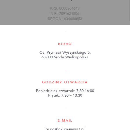
KRS: 0000304649
NIP: 7891621806
REGON: 634608653
BIURO
Os. Prymasa Wyszyńskiego 5,
63-000 Środa Wielkopolska
GODZINY OTWARCIA
Poniedziałek-czwartek: 7:30-16:00
Piątek: 7:30 – 13:30
E-MAIL
biuro@lokum-inwest.pl