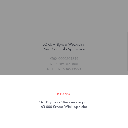
LOKUM Sylwia Woźnicka,
Paweł Zieliński Sp. Jawna
KRS: 0000304649
NIP: 7891621806
REGON: 634608653
BIURO
Os. Prymasa Wyszyńskiego 5,
63-000 Środa Wielkopolska