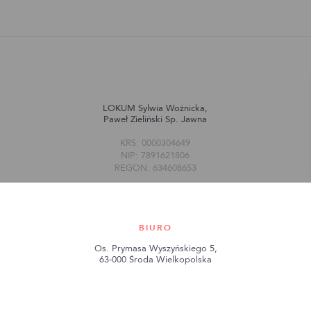
LOKUM Sylwia Woźnicka,
Paweł Zieliński Sp. Jawna
KRS: 0000304649
NIP: 7891621806
REGON: 634608653
BIURO
Os. Prymasa Wyszyńskiego 5,
63-000 Środa Wielkopolska