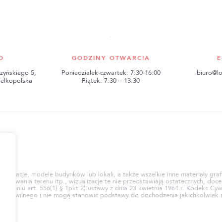
O
GODZINY OTWARCIA
E
zyńskiego 5,
Poniedziałek-czwartek: 7:30-16:00
biuro@lo
ielkopolska
Piątek: 7:30 – 13:30
ci
e, animacje, modele budynków lub lokali, a także wszelkie inne materiały gr
rowania terenu itp., wizualizacje te nie przedstawiają ostatecznych, docel
mieniu art. 556(1) § 1pkt 2) ustawy z dnia 23 kwietnia 1964 r. Kodeks Cyw
eksu Cywilnego i nie mogą stanowić podstawy do dochodzenia jakichkolwi