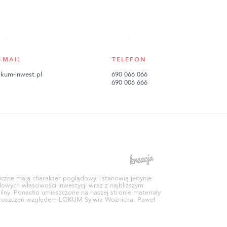
-MAIL
TELEFON
kum-inwest.pl
690 066 066
690 006 666
aficzne mają charakter poglądowy i stanowią jedynie
owych właściwości inwestycji wraz z najbliższym
ilny. Ponadto umieszczone na naszej stronie materiały
ek roszczeń względem LOKUM Sylwia Woźnicka, Paweł