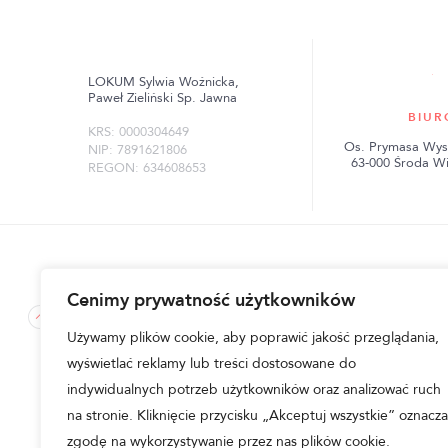
LOKUM Sylwia Woźnicka,
Paweł Zieliński Sp. Jawna
BIUR
KRS: 0000304649
Os. Prymasa Wys
NIP: 7891621806
63-000 Środa W
REGON: 634608653
Cenimy prywatność użytkowników
lokum-inwest.pl © 2026
|
Regulamin i polityka prywatnoś
Używamy plików cookie, aby poprawić jakość przeglądania,
Przedstawione na niniejszej stronie internetowej wizualizacj
wyświetlać reklamy lub treści dostosowane do
ogólny, przewidywany sposób wykonania inwestycji, zagospoda
otoczeniem i tym samym nie stanowią próbki lub wzoru w rozu
indywidualnych potrzeb użytkowników oraz analizować ruch
graficzne nie stanowią oferty handlowej w rozumieniu Kod
Zieliński Sp. Jawna.
na stronie. Kliknięcie przycisku „Akceptuj wszystkie” oznacza
zgodę na wykorzystywanie przez nas plików cookie.