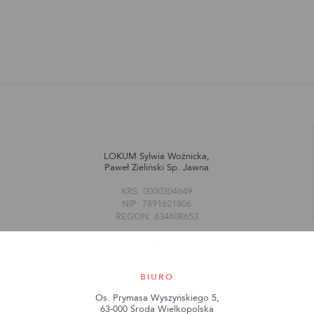
LOKUM Sylwia Woźnicka,
Paweł Zieliński Sp. Jawna
KRS: 0000304649
NIP: 7891621806
REGON: 634608653
BIURO
Os. Prymasa Wyszyńskiego 5,
63-000 Środa Wielkopolska