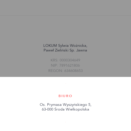
LOKUM Sylwia Woźnicka,
Paweł Zieliński Sp. Jawna
KRS: 0000304649
NIP: 7891621806
REGON: 634608653
BIURO
Os. Prymasa Wyszyńskiego 5,
63-000 Środa Wielkopolska