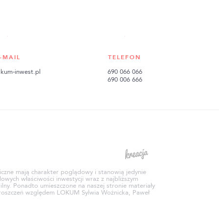
-MAIL
TELEFON
kum-inwest.pl
690 066 066
690 006 666
aficzne mają charakter poglądowy i stanowią jedynie
owych właściwości inwestycji wraz z najbliższym
ilny. Ponadto umieszczone na naszej stronie materiały
ek roszczeń względem LOKUM Sylwia Woźnicka, Paweł