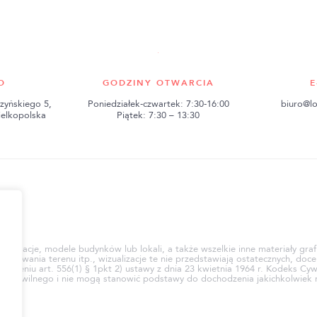
O
GODZINY OTWARCIA
E
zyńskiego 5,
Poniedziałek-czwartek: 7:30-16:00
biuro@lo
ielkopolska
Piątek: 7:30 – 13:30
ci
e, animacje, modele budynków lub lokali, a także wszelkie inne materiały gr
rowania terenu itp., wizualizacje te nie przedstawiają ostatecznych, docel
mieniu art. 556(1) § 1pkt 2) ustawy z dnia 23 kwietnia 1964 r. Kodeks Cyw
eksu Cywilnego i nie mogą stanowić podstawy do dochodzenia jakichkolwi