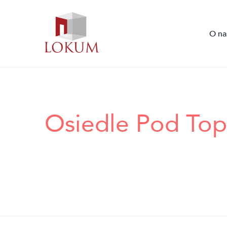
O na
Przejdź
do
treści
Osiedle Pod Top