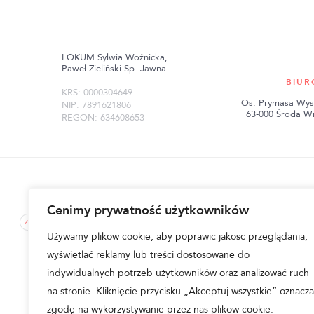
LOKUM Sylwia Woźnicka,
Paweł Zieliński Sp. Jawna
BIUR
KRS: 0000304649
Os. Prymasa Wys
NIP: 7891621806
63-000 Środa W
REGON: 634608653
Cenimy prywatność użytkowników
lokum-inwest.pl © 2026
|
Regulamin i polityka prywatnoś
Używamy plików cookie, aby poprawić jakość przeglądania,
Przedstawione na niniejszej stronie internetowej wizualizacj
wyświetlać reklamy lub treści dostosowane do
ogólny, przewidywany sposób wykonania inwestycji, zagospoda
otoczeniem i tym samym nie stanowią próbki lub wzoru w rozu
indywidualnych potrzeb użytkowników oraz analizować ruch
graficzne nie stanowią oferty handlowej w rozumieniu Kod
Zieliński Sp. Jawna.
na stronie. Kliknięcie przycisku „Akceptuj wszystkie” oznacza
zgodę na wykorzystywanie przez nas plików cookie.