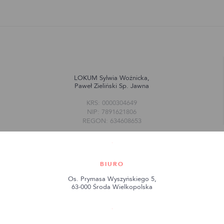
LOKUM Sylwia Woźnicka,
Paweł Zieliński Sp. Jawna
KRS: 0000304649
NIP: 7891621806
REGON: 634608653
BIURO
Os. Prymasa Wyszyńskiego 5,
63-000 Środa Wielkopolska