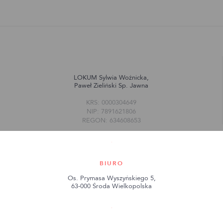
LOKUM Sylwia Woźnicka,
Paweł Zieliński Sp. Jawna
KRS: 0000304649
NIP: 7891621806
REGON: 634608653
BIURO
Os. Prymasa Wyszyńskiego 5,
63-000 Środa Wielkopolska