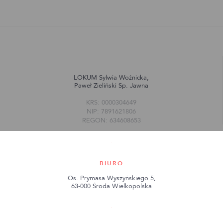
LOKUM Sylwia Woźnicka,
Paweł Zieliński Sp. Jawna
KRS: 0000304649
NIP: 7891621806
REGON: 634608653
BIURO
Os. Prymasa Wyszyńskiego 5,
63-000 Środa Wielkopolska