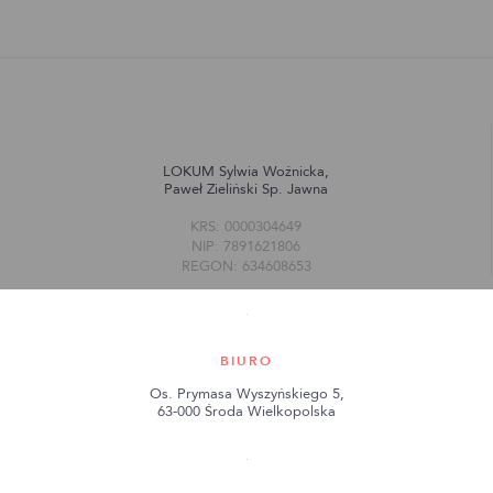
LOKUM Sylwia Woźnicka,
Paweł Zieliński Sp. Jawna
KRS: 0000304649
NIP: 7891621806
REGON: 634608653
BIURO
Os. Prymasa Wyszyńskiego 5,
63-000 Środa Wielkopolska