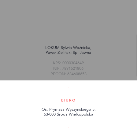
LOKUM Sylwia Woźnicka,
Paweł Zieliński Sp. Jawna
KRS: 0000304649
NIP: 7891621806
REGON: 634608653
BIURO
Os. Prymasa Wyszyńskiego 5,
63-000 Środa Wielkopolska