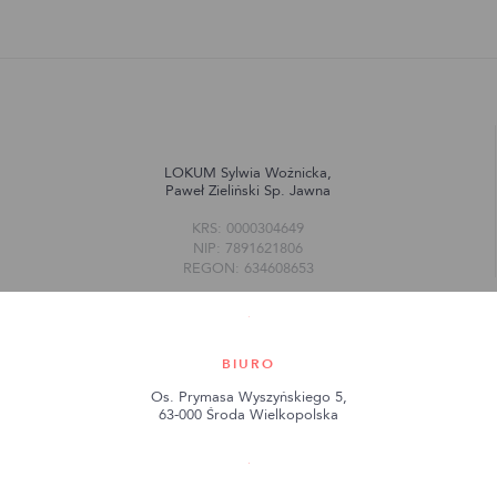
LOKUM Sylwia Woźnicka,
Paweł Zieliński Sp. Jawna
KRS: 0000304649
NIP: 7891621806
REGON: 634608653
BIURO
Os. Prymasa Wyszyńskiego 5,
63-000 Środa Wielkopolska