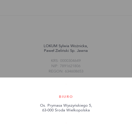
LOKUM Sylwia Woźnicka,
Paweł Zieliński Sp. Jawna
KRS: 0000304649
NIP: 7891621806
REGON: 634608653
BIURO
Os. Prymasa Wyszyńskiego 5,
63-000 Środa Wielkopolska