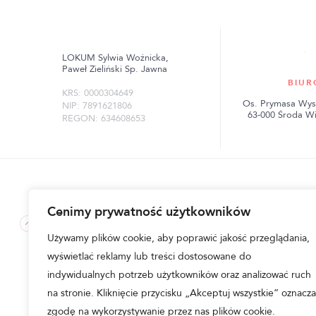
LOKUM Sylwia Woźnicka,
Paweł Zieliński Sp. Jawna
BIUR
KRS: 0000304649
Os. Prymasa Wys
NIP: 7891621806
63-000 Środa W
REGON: 634608653
Cenimy prywatność użytkowników
lokum-inwest.pl © 2026
|
Regulamin i polityka prywatnoś
Używamy plików cookie, aby poprawić jakość przeglądania,
Przedstawione na niniejszej stronie internetowej wizualizacj
wyświetlać reklamy lub treści dostosowane do
ogólny, przewidywany sposób wykonania inwestycji, zagospoda
otoczeniem i tym samym nie stanowią próbki lub wzoru w rozu
indywidualnych potrzeb użytkowników oraz analizować ruch
graficzne nie stanowią oferty handlowej w rozumieniu Kod
Zieliński Sp. Jawna.
na stronie. Kliknięcie przycisku „Akceptuj wszystkie” oznacza
zgodę na wykorzystywanie przez nas plików cookie.