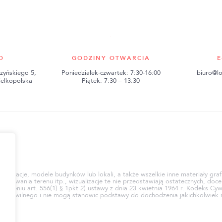
O
GODZINY OTWARCIA
E
zyńskiego 5,
Poniedziałek-czwartek: 7:30-16:00
biuro@lo
ielkopolska
Piątek: 7:30 – 13:30
ci
e, animacje, modele budynków lub lokali, a także wszelkie inne materiały gr
rowania terenu itp., wizualizacje te nie przedstawiają ostatecznych, docel
mieniu art. 556(1) § 1pkt 2) ustawy z dnia 23 kwietnia 1964 r. Kodeks Cyw
eksu Cywilnego i nie mogą stanowić podstawy do dochodzenia jakichkolwi