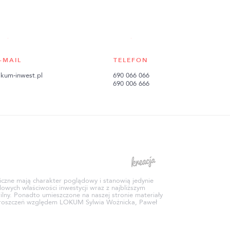
-MAIL
TELEFON
kum-inwest.pl
690 066 066
690 006 666
aficzne mają charakter poglądowy i stanowią jedynie
owych właściwości inwestycji wraz z najbliższym
ilny. Ponadto umieszczone na naszej stronie materiały
ek roszczeń względem LOKUM Sylwia Woźnicka, Paweł