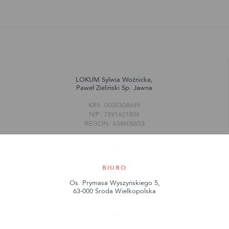
LOKUM Sylwia Woźnicka,
Paweł Zieliński Sp. Jawna
KRS: 0000304649
NIP: 7891621806
REGON: 634608653
BIURO
Os. Prymasa Wyszyńskiego 5,
63-000 Środa Wielkopolska