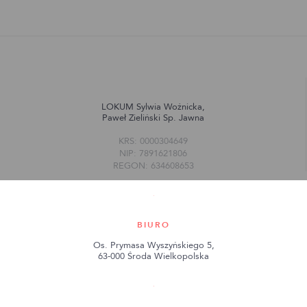
LOKUM Sylwia Woźnicka,
Paweł Zieliński Sp. Jawna
KRS: 0000304649
NIP: 7891621806
REGON: 634608653
BIURO
Os. Prymasa Wyszyńskiego 5,
63-000 Środa Wielkopolska