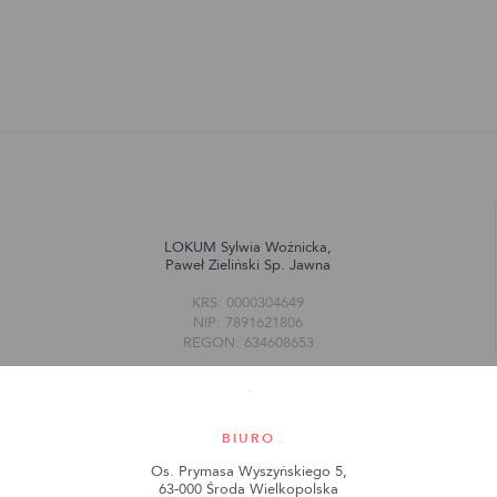
LOKUM Sylwia Woźnicka,
Paweł Zieliński Sp. Jawna
KRS: 0000304649
NIP: 7891621806
REGON: 634608653
BIURO
Os. Prymasa Wyszyńskiego 5,
63-000 Środa Wielkopolska