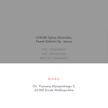
LOKUM Sylwia Woźnicka,
Paweł Zieliński Sp. Jawna
KRS: 0000304649
NIP: 7891621806
REGON: 634608653
BIURO
Os. Prymasa Wyszyńskiego 5,
63-000 Środa Wielkopolska