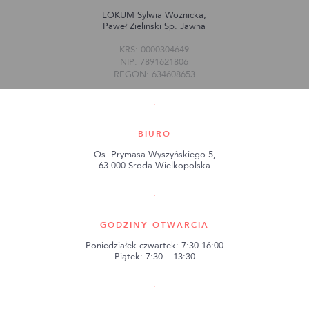
LOKUM Sylwia Woźnicka,
Paweł Zieliński Sp. Jawna
KRS: 0000304649
NIP: 7891621806
REGON: 634608653
BIURO
Os. Prymasa Wyszyńskiego 5,
63-000 Środa Wielkopolska
GODZINY OTWARCIA
Poniedziałek-czwartek: 7:30-16:00
Piątek: 7:30 – 13:30